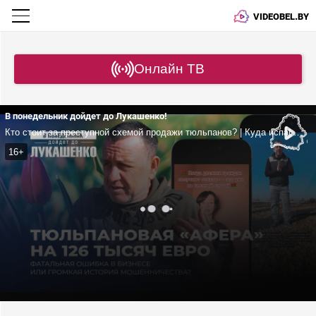
VIDEOBEL.BY
Онлайн ТВ
В понедельник дойдет до Лукашенко!
Кто стоит за преступной схемой продажи тюльпанов? | Куда испарились сотни тысяч евро? | Как луковицы тюльпанов оказались в Турции?
16+