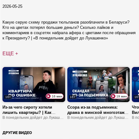
2026-05-25
Какую серую схему продажи тюльпанов разоблачили в Беларуси?
Кто на цветах потерял большие деньги? Сколько лайков и
комментариев в соцсетях набрала афера с цветами после обращения
к Президенту? | «В понедельник дойдет до Лукашенко»
ЕЩЕ +
16 мин
19 мин
16+
16+
16
Из-за чего сироту хотели
Ссора из-за подъемника:
Что
лишить квартиры? | Как
драма в минской многоэтажке
Вил
социальное жилье стало
В понедельник дойдет до Лукашенко!
| Почему установили
В понедельник дойдет до Лукашенко!
Мож
арендным? | Что проще –
конструкцию напротив
без
переезд или борьба с
балкона?
тре
ДРУГИЕ ВИДЕО
ошибкой в документах?