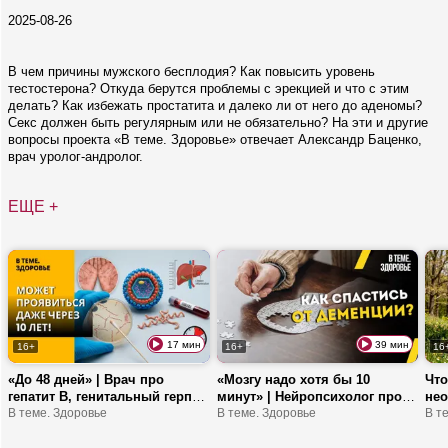
2025-08-26
В чем причины мужского бесплодия? Как повысить уровень
тестостерона? Откуда берутся проблемы с эрекцией и что с этим
делать? Как избежать простатита и далеко ли от него до аденомы?
Секс должен быть регулярным или не обязательно? На эти и другие
вопросы проекта «В теме. Здоровье» отвечает Александр Баценко,
врач уролог-андролог.
ЕЩЕ +
17 мин
39 мин
16+
16+
16
«До 48 дней» | Врач про
«Мозгу надо хотя бы 10
Что
гепатит В, генитальный герпес
минут» | Нейропсихолог про
нео
и можно ли заразиться
В теме. Здоровье
раннюю диагностику
В теме. Здоровье
пыл
В т
сифилисом через поцелуй
нарушений и как их не
важ
допустить