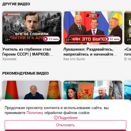
ДРУГИЕ ВИДЕО
13 мин
32 мин
16+
16+
16
Учитель из глубинки стал
Лукашенко: Раздевайтесь,
«С
Героем СССР! | МАРКОВ:
напрягайтесь и начинайте
гот
легендарный комбриг и гроза
Хроники
РАБОТАТЬ! | Теракт, кризис и
Как это было
ТОП
В т
карательных отрядов
малиновый чай | 2011
сто
РЕКОМЕНДУЕМЫЕ ВИДЕО
Продолжая просмотр контента и использование сайта, вы
26 мин
54 мин
16+
16+
16
принимаете
Политику
обработки файлов cookie
Подробнее
Лукашенко: Прекратите
Почему в Гродно запретили
От 
БАЛОВАТЬСЯ! | Совещание по
шеринг электросамокатов? | В
в Б
Отклонить
ТОРГОВЛЕ: цены, автолавки и
Беларуси мак и конопля под
Как посмотреть
зак
Мет