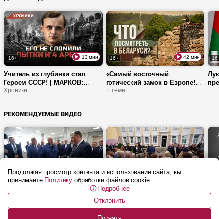
13 мин
42 мин
16+
16+
16
Учитель из глубинки стал
«Самый восточный
Лук
Героем СССР! | МАРКОВ:
готический замок в Европе!» |
пре
легендарный комбриг и гроза
Хроники
ТОП мест в Беларуси, которые
В теме
ТАК
карательных отрядов
стоит увидеть
РЕКОМЕНДУЕМЫЕ ВИДЕО
Продолжая просмотр контента и использование сайта, вы
10 мин
13 мин
16+
16+
16
принимаете
Политику
обработки файлов cookie
Подробнее
Лукашенко: АБС ты уже
Лукашенко: Белорусам нужно
Куд
делаешь? | Вилейка
НЕ СПАТЬ! Нужно шевелиться!
м? 
Отклонить
| Общение с людьми. Вилейка
лег
Клу
НАТ
Принять