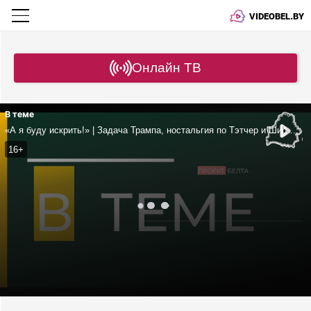
VIDEOBEL.BY
Онлайн ТВ
В теме
«А я буду искрить!» | Задача Трампа, ностальгия по Тэтчер и Шираку | Кого выбил из колеи Путин?
16+