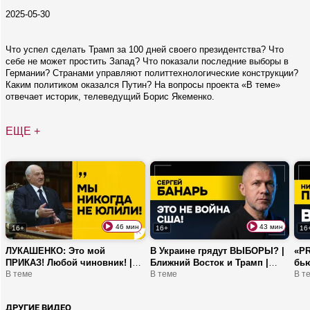
2025-05-30
Что успел сделать Трамп за 100 дней своего президентства? Что
себе не может простить Запад? Что показали последние выборы в
Германии? Странами управляют политтехнологические конструкции?
Каким политиком оказался Путин? На вопросы проекта «В теме»
отвечает историк, телеведущий Борис Якеменко.
ЕЩЕ +
46 мин
43 мин
16+
16+
16
ЛУКАШЕНКО: Это мой
В Украине грядут ВЫБОРЫ? |
«PR
ПРИКАЗ! Любой чиновник! |
Ближний Восток и Трамп |
бью
Генератор стабильности, страх
В теме
БАНАРЬ: Вы на деньги
В теме
ПЛА
В т
Европы и дисциплина
меняете жизнь своих ребят!
виз
ДРУГИЕ ВИДЕО