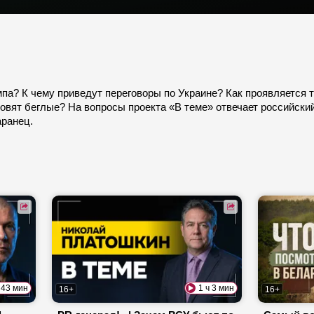
мпа? К чему приведут переговоры по Украине? Как проявляется
овят беглые? На вопросы проекта «В теме» отвечает российски
аранец.
43 мин
1 ч 3 мин
16+
16+