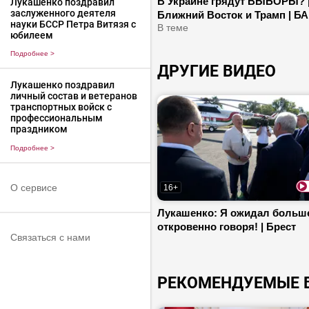
В Украине грядут ВЫБОРЫ? 
Лукашенко поздравил
заслуженного деятеля
Ближний Восток и Трамп | Б
науки БССР Петра Витязя с
Вы на деньги меняете жизнь 
В теме
юбилеем
ребят!
Подробнее
>
ДРУГИЕ ВИДЕО
Лукашенко поздравил
личный состав и ветеранов
транспортных войск с
профессиональным
праздником
Подробнее
>
О сервисе
16+
Лукашенко: Я ожидал больше
откровенно говоря! | Брест
Связаться с нами
РЕКОМЕНДУЕМЫЕ 