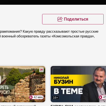
Поделиться
 трампомания? Какую правду рассказывают простые русские
й военный обозреватель газеты «Комсомольская правда»,
42 мин
4
16+