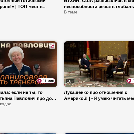
сточный готический
БУЗИН: США расписались в св
ропе!» | ТОП мест в
неспособности решать глобал
 которые стоит увидеть
задачи! | ТРЕТЬЯ МИРОВАЯ
В теме
БЛИЗКО?
11 мин
16+
ала: если не ты, то
Лукашенко про отношения с
атьяна Павлович про дочь
Америкой! | «Я умею читать м
тей набирают в шорт-трек
 кадре
строк!»