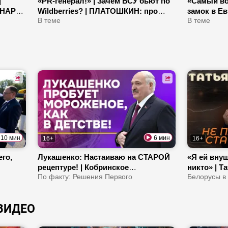
|
«PR-генерал!» | Зачем ВСУ бьют по
«Самый во
АНАРЬ:
Wildberries? | ПЛАТОШКИН: про
замок в Ев
своих
Драпатого, визит Зеленского к
В теме
Беларуси,
В теме
Трампу
10 мин
6 мин
16+
16+
го,
Лукашенко: Настаиваю на СТАРОЙ
«Я ей внуш
рецептуре! | Кобринское
никто» | Т
МОРОЖЕНОЕ: вкус детства с 1962-
По факту: Решения Первого
и каких де
Белорусы в
го
ВИДЕО