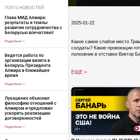
ТОП-5 НОВОСТЕЙ
Глава МИД Алжира:
2025-01-22
результаты и темпы
развития сотрудничества с
Беларусью впечатляют
Какое самое слабое место Тра
Подробнее
>
солдаты? Какие провокации гот
полковник в отставке Виктор Б
Ведется работа по
организации визита в
Беларусь Президента
Алжира в ближайшее
ЕЩЕ +
время
Подробнее
>
Лукашенко объяснил
философию отношений с
Алжиром и предложил
ускорить реализацию
договоренностей
Подробнее
>
16+