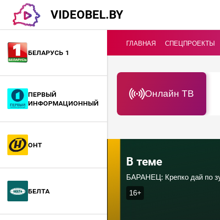
VIDEOBEL.BY
ГЛАВНАЯ
СПЕЦПРОЕКТЫ
Беларусь 1
Онлайн ТВ
Первый
информационный
ОНТ
В теме
БАРАНЕЦ: Крепко дай по з
БелТА
16+