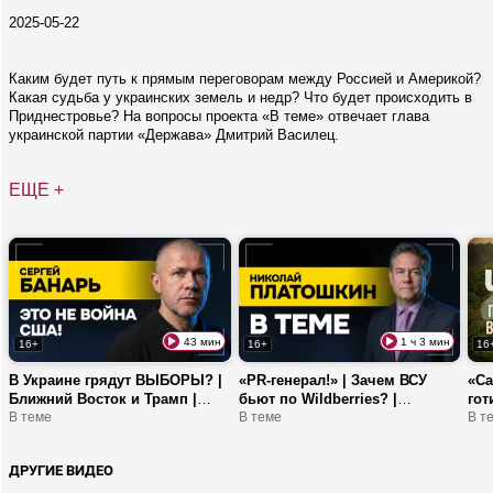
2025-05-22
Каким будет путь к прямым переговорам между Россией и Америкой?
Какая судьба у украинских земель и недр? Что будет происходить в
Приднестровье? На вопросы проекта «В теме» отвечает глава
украинской партии «Держава» Дмитрий Василец.
ЕЩЕ +
43 мин
1 ч 3 мин
16+
16+
16
В Украине грядут ВЫБОРЫ? |
«PR-генерал!» | Зачем ВСУ
«С
Ближний Восток и Трамп |
бьют по Wildberries? |
гот
БАНАРЬ: Вы на деньги
В теме
ПЛАТОШКИН: про Драпатого,
В теме
ТОП
В т
меняете жизнь своих ребят!
визит Зеленского к Трампу
сто
ДРУГИЕ ВИДЕО