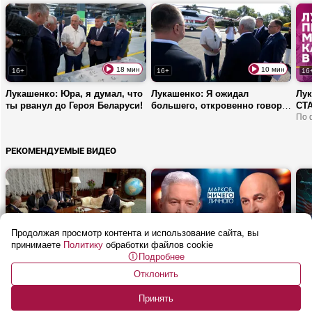
18 мин
10 мин
16+
16+
16
Лукашенко: Юра, я думал, что
Лукашенко: Я ожидал
Лук
ты рванул до Героя Беларуси!
большего, откровенно говоря!
СТА
| Брест
Ко
По 
вку
РЕКОМЕНДУЕМЫЕ ВИДЕО
Продолжая просмотр контента и использование сайта, вы
2 мин
47 мин
16+
16+
16
принимаете
Политику
обработки файлов cookie
Подробнее
Лукашенко: Мы умеем делать
Бабурин: Все мои прогнозы
ИИ 
абсолютно все, что сегодня
сбывались! | Какие
Что
Отклонить
необходимо Алжиру!
договоренности между
Марков. Ничего личного
СВО
Объ
Путиным и Трампом? |
зап
Принять
Почему операция США в