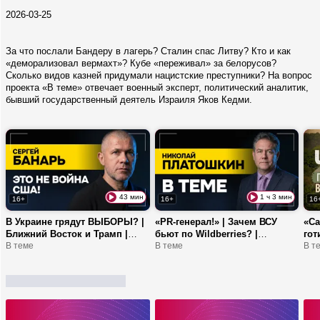
2026-03-25
За что послали Бандеру в лагерь? Сталин спас Литву? Кто и как
«деморализовал вермахт»? Кубе «переживал» за белорусов?
Сколько видов казней придумали нацистские преступники? На вопрос
проекта «В теме» отвечает военный эксперт, политический аналитик,
бывший государственный деятель Израиля Яков Кедми.
43 мин
1 ч 3 мин
16+
16+
16
В Украине грядут ВЫБОРЫ? |
«PR-генерал!» | Зачем ВСУ
«С
Ближний Восток и Трамп |
бьют по Wildberries? |
гот
БАНАРЬ: Вы на деньги
В теме
ПЛАТОШКИН: про Драпатого,
В теме
ТОП
В т
меняете жизнь своих ребят!
визит Зеленского к Трампу
сто