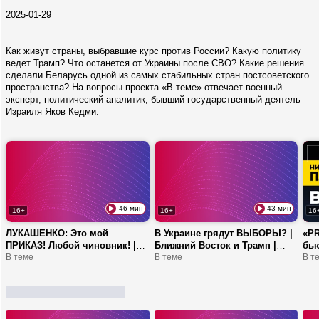
2025-01-29
Как живут страны, выбравшие курс против России? Какую политику
ведет Трамп? Что останется от Украины после СВО? Какие решения
сделали Беларусь одной из самых стабильных стран постсоветского
пространства? На вопросы проекта «В теме» отвечает военный
эксперт, политический аналитик, бывший государственный деятель
Израиля Яков Кедми.
46 мин
43 мин
16+
16+
16
ЛУКАШЕНКО: Это мой
В Украине грядут ВЫБОРЫ? |
«PR
ПРИКАЗ! Любой чиновник! |
Ближний Восток и Трамп |
бью
Генератор стабильности, страх
В теме
БАНАРЬ: Вы на деньги
В теме
ПЛА
В т
Европы и дисциплина
меняете жизнь своих ребят!
виз