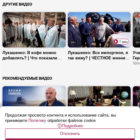
ДРУГИЕ ВИДЕО
7 мин
16+
16+
16
Лукашенко: В кофе можно
Лукашенко: Все импортное, я
Учи
добавлять? | Что показали
так вижу? | ЧЕСТНОЕ мнение
Гер
Президенту на ОАО
о новом пресс-подборщике
лег
Хро
«Савушкин продукт»
кар
РЕКОМЕНДУЕМЫЕ ВИДЕО
Продолжая просмотр контента и использование сайта, вы
19 мин
6 мин
16+
16+
16
принимаете
Политику
обработки файлов cookie
Подробнее
Куда поедет Лукашенко
«Он вас обожает!» | Что
Куд
осенью? | Как Президент
Зюганов рассказал
Лук
Отклонить
видит развитие села? | Для
Время Первого
Лукашенко? | Минск
сел
Про