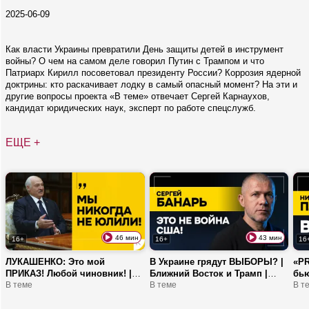
2025-06-09
Как власти Украины превратили День защиты детей в инструмент
войны? О чем на самом деле говорил Путин с Трампом и что
Патриарх Кирилл посоветовал президенту России? Коррозия ядерной
доктрины: кто раскачивает лодку в самый опасный момент? На эти и
другие вопросы проекта «В теме» отвечает Сергей Карнаухов,
кандидат юридических наук, эксперт по работе спецслужб.
ЕЩЕ +
46 мин
43 мин
16+
16+
16
ЛУКАШЕНКО: Это мой
В Украине грядут ВЫБОРЫ? |
«PR
ПРИКАЗ! Любой чиновник! |
Ближний Восток и Трамп |
бью
Генератор стабильности, страх
В теме
БАНАРЬ: Вы на деньги
В теме
ПЛА
В т
Европы и дисциплина
меняете жизнь своих ребят!
виз