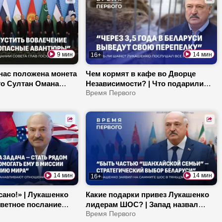
во с Алжиром и
9 мин
14 мин
16+
нас положена монета
Чем кормят в кафе во Дворце
Что Султан Омана
Независимости? | Что подарили
денту? | Презент
Президенту на птицефабрике? |
Время Первого
реки из фруктов на
Закрытые переговоры Лукашенко |
Премьер-министр Кыргызстана
оценил белорусские караваи!
14 мин
14 мин
16+
ано!» | Лукашенко
Какие подарки привез Лукашенко
ветное послание
лидерам ШОС? | Запад назвал
попасть на прием к
парад в Китае заговором! | Новые
Время Первого