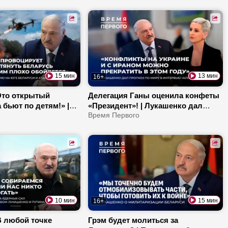
о Президент пожелал
вузов? | Где в Узбекистане нужны
усства?
МАЗы и БЕЛАЗы?
15 мин
13 мин
16+
Это открытый
Делегация Ганы оценила конфеты
 бьют по детям!» |
«Президент»! | Лукашенко дал
орусский хоккей? |
расклад по Украине и Ирану | Чего
Время Первого
ет экспортером
ждать от нового министра
природных ресурсов?
10 мин
15 мин
16+
В любой точке
Грэм будет молиться за