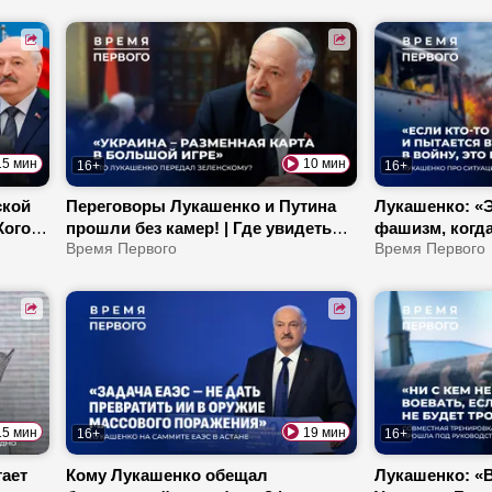
ся
южной границе Беларуси?
область? | Чт
деятелям иск
15 мин
10 мин
16+
16+
ской
Переговоры Лукашенко и Путина
Лукашенко: «
Кого
прошли без камер! | Где увидеть
фашизм, когда
енко?
подарки Президенту от Трампа, Си
Время Первого
Куда идет бел
Время Первого
нму?
Цзиньпина и Ким Чен Ына? |
Беларусь стан
Послание Первого Зеленскому
буренок?
15 мин
19 мин
16+
16+
ает
Кому Лукашенко обещал
Лукашенко: «