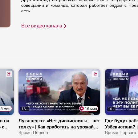
совещаний и команда, которая работает рядом с През
есть.
Все видео канала
15 мин
16 мин
16+
16+
л на
Лукашенко: «Нет дисциплины – нет
Где будут раб
 с
толку» | Как сработать на урожай? |
Узбекистана? 
а» |
Чем занимаются военные на
Время Первого
Герасимову п
Время Первого