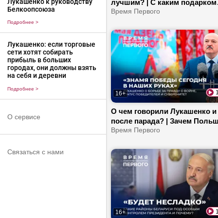
Лукашенко к руководству
лучшим? | С каким подарком
Белкоопсоюза
приехал в Гродно Президент?
Время Первого
кем договорились на постав
Подробнее
>
лифтов?
Лукашенко: если торговые
сети хотят собирать
прибыль в больших
городах, они должны взять
на себя и деревни
Подробнее
>
16+
О чем говорили Лукашенко и
О сервисе
после парада? | Зачем Поль
самая большая армия? | Буд
Время Первого
расти цены в Беларуси?
Связаться с нами
16+