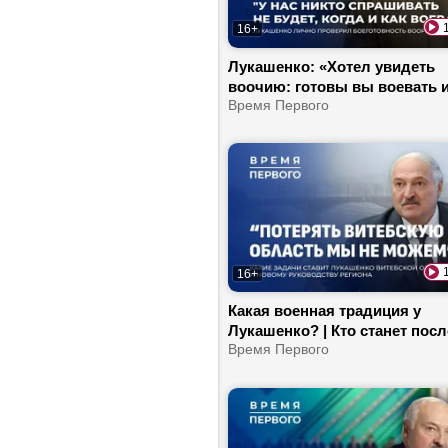
16+
Лукашенко: «Хотел увидеть
воочию: готовы вы воевать 
нет» | Как Президент будет
Время Первого
«усложнять жизнь» Хренину? 
Чего не хватает белорусской
науке?
16+
Какая военная традиция у
Лукашенко? | Кто станет пос
Беларуси в России? | Почему
Время Первого
Беларуси невозможен сцена
Венесуэлы?