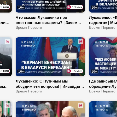
13 мин
13 мин
16+
16+
Что сказал Лукашенко про
Лукашенко: «К
или
электронные сигареты? | Зачем
надолго» | Мы
Президент проводит проверку
Время Первого
Какая продукц
Время Первого
|
готовности ВС? | Белорусские
востребована
удобрения в Бразилии
13 мин
15 мин
16+
16+
Лукашенко: С Путиным мы
Где записыва
лом
обсудим эти вопросы! | Инсайды
обращение Лук
 в
от Президента: правда про атаку на
Время Первого
телефонном с
Время Первого
рий
Венесуэлу! | Какие запреты снял
Президента? |
МОК с наших спортсменов?
белорусский 