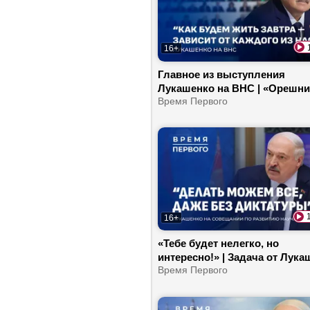
16+
Главное из выступления
Лукашенко на ВНС | «Орешни
Беларуси! | Чем кормили
Время Первого
делегатов?
16+
«Тебе будет нелегко, но
интересно!» | Задача от Лука
новым кадрам в регионах | М
Время Первого
ли белорусы сделать «Ореш
| Русый о том, где искать же