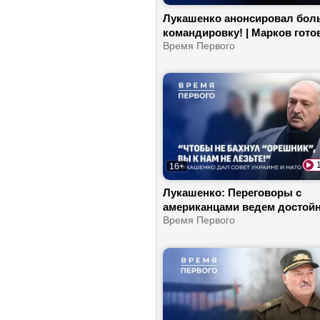
Лукашенко анонсировал бо
командировку! | Марков гото
поднимать кинематограф? |
Время Первого
Почему Вильнюс не готов к
диалогу?
16+
Лукашенко: Переговоры с
американцами ведем достойно
чем спорят губернаторы? | Ка
Время Первого
отразится на Беларуси конф
на Ближнем Востоке?