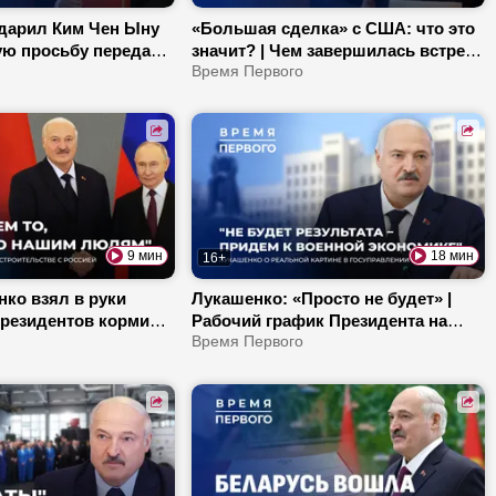
дарил Ким Чен Ыну
«Большая сделка» с США: что это
кую просьбу передал
значит? | Чем завершилась встреча
 КНДР через
с Коулом? | Откровенный разговор
Время Первого
акие мифы про Корею
Лукашенко с журналистами!
?
9 мин
18 мин
16+
ко взял в руки
Лукашенко: «Просто не будет» |
Президентов кормили
Рабочий график Президента на
емле? | Как Беларусь
весну | Какой проект Беларусь
Время Первого
 скота?
запускает с Зимбабве?