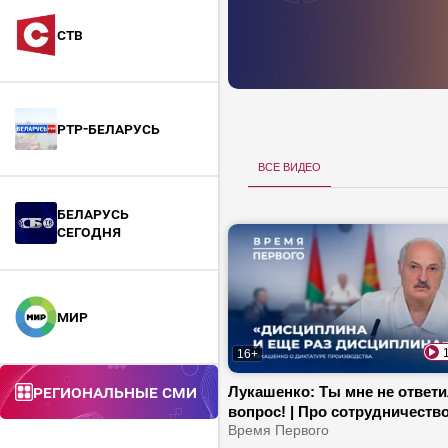
СТВ
РТР-Беларусь
все видео
БЕЛАРУСЬ
СЕГОДНЯ
МИР
16+
Региональные СМИ
Лукашенко: Ты мне не ответи
вопрос! | Про сотрудничество
США и подарок от «Савушкин
Время Первого