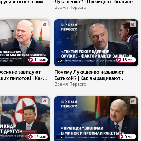
руси я готов с ним
Лукашенко? | Президент: больше
| Какие выводы
внимания недостаткам в ВС! | Что
Время Первого
ь Зеленский? | Что
ждет Гомель при новом мэре?
бует от армии?
11 мин
18 мин
16+
оссияне завидуют
Почему Лукашенко называют
ших пилотов! | Как
Батькой? | Как выращивают
 падеж скота? |
белорусскую форель? | Про
Время Первого
й призвал строже
сделку с Трампом, проблему
телей?
европолитиков и «демократию»
США
12 мин
9 мин
16+