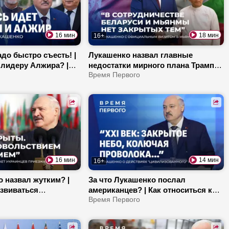
16 мин
18 мин
16+
до быстро съесть! |
Лукашенко назвал главные
 лидеру Алжира? |
недостатки мирного плана Трампа |
дент приехал в Оман
Как Первого встретили в Мьянме? |
Время Первого
 | Большая
Какой будет структура ВНС?
16 мин
14 мин
16+
 назвал жутким? |
За что Лукашенко послал
азвиваться
американцев? | Как относиться к
ласть? |
«приступам безумия» ЕС на
Время Первого
похвалили
границе? | Звездная команда на ЧБ
 картошку |
по колке дров!