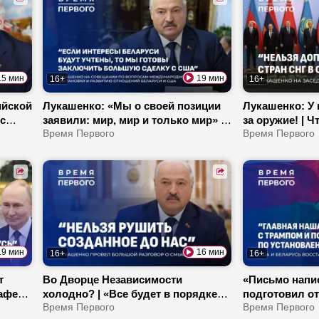
Сотрудничест
Индией
15 мин
19 мин
16+
16+
ийской
Лукашенко: «Мы о своей позиции
Лукашенко: У 
с
заявили: мир, мир и только мир» |
за оружие! | 
му
Как строится белорусско-
Время Первого
подарил Прези
Время Первого
удут
американский диалог? | Что будет
для Путина и 
с долларом?
саммите СНГ!
19 мин
16 мин
16+
16+
т
Во Дворце Независимости
«Письмо напис
 аферу
холодно? | «Все будет в порядке» –
подготовил от
амп –
как Лукашенко поддерживал
Время Первого
Трампу? | Как 
Время Первого