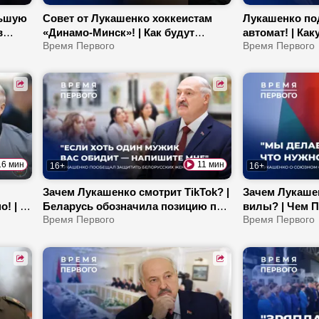
льшую
Совет от Лукашенко хоккеистам
Лукашенко по
в
«Динамо-Минск»! | Как будут
автомат! | Ка
сотрудничать Беларусь и Чукотка?
Время Первого
Путин лидеру
Время Первого
| Новая поликлиника будущего в
Первого? | К
Уручье!
не оправданы
16 мин
11 мин
16+
16+
Зачем Лукашенко смотрит TikTok? |
Зачем Лукашен
! | О
Беларусь обозначила позицию по
вилы? | Чем 
к
Ирану | Для чего стране терминал в
Время Первого
на обеде в Кр
Время Первого
ликт
Мурманске?
снижает падеж