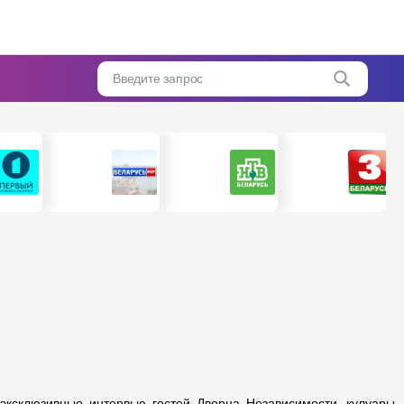
Введите запрос
 эксклюзивные интервью гостей Дворца Независимости, кулуары