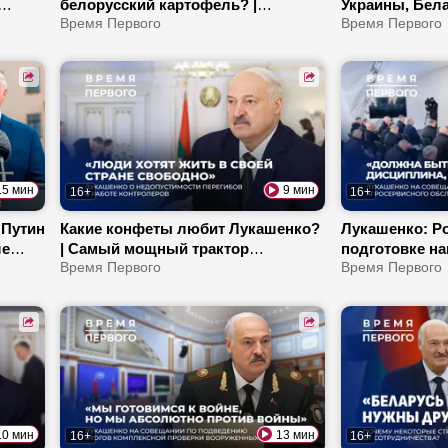
белорусский картофель? |
Украины, Бела
 | С
Разговор с Макроном: подробности
Время Первого
встретиться» 
Время Первого
ки
| Как Пашинян может уничтожить
должен сделат
Армению?
Президент тре
15 мин
9 мин
16+
16+
 Путин
Какие конфеты любит Лукашенко?
Лукашенко: Р
ше
| Самый мощный трактор
подготовке на
ут ли
Беларуси! | Про новую программу
Время Первого
наказывают за
Время Первого
для Полесья
Почему Первы
обучать води
10 мин
13 мин
16+
16+