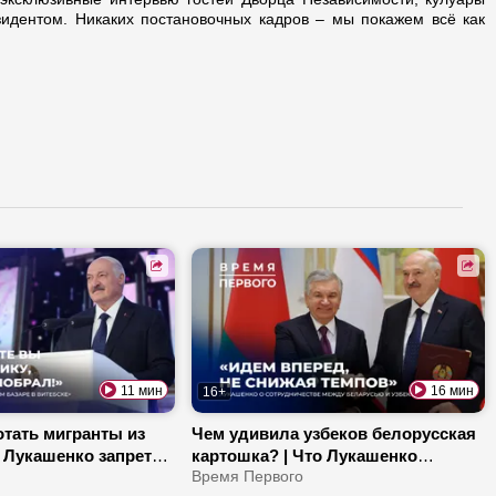
идентом. Никаких постановочных кадров – мы покажем всё как
11 мин
16 мин
16+
отать мигранты из
Чем удивила узбеков белорусская
| Лукашенко запретил
картошка? | Что Лукашенко
роверять Витебскую
пожелал выпускникам военных
Время Первого