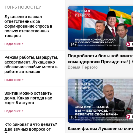
Как послу из Ливии пригодил
белорусский диплом?
ТОП-5 НОВОСТЕЙ
Лукашенко назвал
ответственных за
формирование спроса в
пользу отечественных
товаров
Подробнее
>
16+
Подробности большой азиат
Режим работы, маршруты,
командировки Президента! | 
ассортимент. Лукашенко
обозначил слабые места в
удивило рукопожатие Лукаш
Время Первого
работе автолавок
| Зачем Первый летал в Мья
Подробнее
>
Зонтик можно оставить
дома. Какая погода нас
ждет 8 августа
Подробнее
>
16+
Кто виноват и что делать?
Какой фильм Лукашенко счит
Два вечных вопроса от