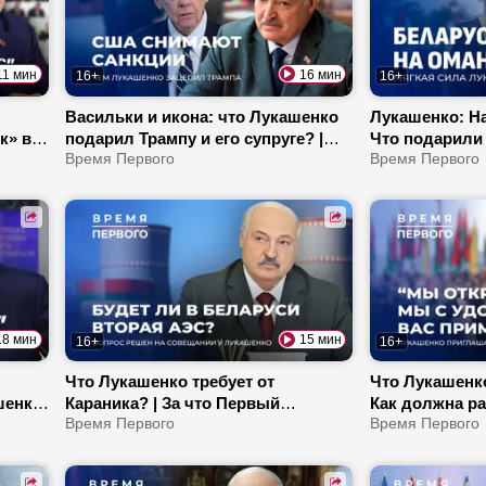
11 мин
16 мин
16+
16+
Васильки и икона: что Лукашенко
Лукашенко: На
к» в
подарил Трампу и его супруге? |
Что подарили
Переговоры по Украине могут
Время Первого
Почему Прези
Время Первого
пройти в Минске? | Какие темы
с сыновьями?
поднимет Первый на ВНС?
командировка
18 мин
15 мин
16+
16+
Что Лукашенко требует от
Что Лукашенко
шенко
Караника? | За что Первый
Как должна р
огут
благодарен аграриям? | Какую
Время Первого
Гомельская об
Время Первого
ник»?
формулу Каранкевич носит на
Журналисты 
нихов
портфеле?
президентскую