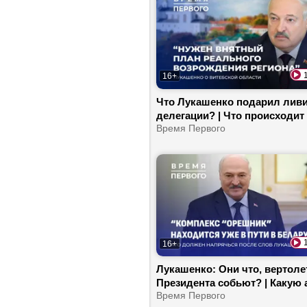
16+
Что Лукашенко подарил лив
делегации? | Что происходит 
Витебской областью? | Поче
Время Первого
фильм про убийцу Кеннеди б
снимать в Беларуси?
16+
Лукашенко: Они что, вертоле
Президента собьют? | Какую
затеяли в НАТО? | Почему Тр
Время Первого