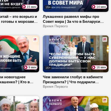
15 мин
14 мин
16+
итай – это всерьез и
Лукашенко развеял мифы про
 готовы к морозам? |
Совет мира | За что в Беларуси
ия «Планара» будет
бренды получают Знак качества? |
Время Первого
 везде?
Новый посол Беларуси в России:
какой фронт задач?
9 мин
16 мин
16+
ли новогоднее
Чем заменили глобус в кабинете
ашенко? | Кто в
Президента? | Что подарили
правочнике
участникам Новогоднего бала? |
Время Первого
 О чем мечтает
Как изменился ЕАЭС под
Дед Мороз?
председательством Беларуси?