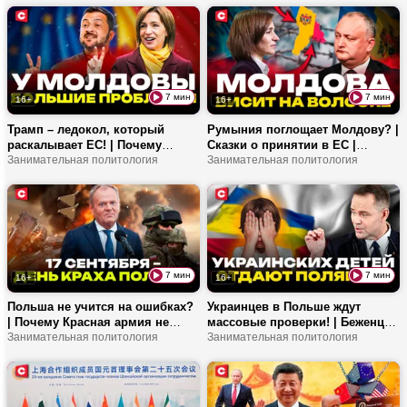
за TikTok?
7 мин
7 мин
16+
16+
Трамп – ледокол, который
Румыния поглощает Молдову? |
раскалывает ЕС! | Почему
Сказки о принятии в ЕС |
Евросоюз взялся за Молдову? |
Занимательная политология
Получится ли у блока
Занимательная политология
Чем опасна Санду?
патриотов выиграть Санду в
этот раз?
7 мин
7 мин
16+
16+
Польша не учится на ошибках?
Украинцев в Польше ждут
| Почему Красная армия не
массовые проверки! | Беженцев
встретила сопротивления 17
Занимательная политология
будут лишать родительских
Занимательная политология
сентября? | Как Беларусь
прав? | Какие нововведения
отвечает на закрытие границ?
придумал Навроцкий?