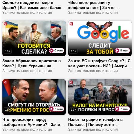
Сколько продлится мир в
«Военного решения у
Иране? | Как изменился баланс
конфликта нет» | За что
сил на Ближнем Востоке? | Как
Занимательная политология
выступают мусульманские
Занимательная политология
Трамп манипулирует
страны? | Сделка с Ираном –
переговорами?
это капитуляция США?
6 мин
8 мин
16+
16+
Зачем Абрамович приезжал в
За что ЕС штрафует Google? | С
Киев? | Цели Украины на
кем учат воевать ИИ? | Америка
фронте | Как реагировать на
Занимательная политология
пользуется Европой?
Занимательная политология
угрозы Зеленского?
7 мин
7 мин
16+
16+
Что происходит перед
Налог на радио и телефон в
выборами в Армении? | Зачем
Польше! | Почему хотят
ей западный вектор? | Как
Занимательная политология
увеличить пенсионный
Занимательная политология