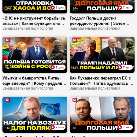
7 мин
7 мин
16+
16+
«ВНС не инструмент борьбы за
Госдолг Польши достиг
власть» | Какие функции оно
рекордного уровня! | Зачем
выполняет? | И что будут
Занимательная политология
Навроцкий печатает деньги? |
Занимательная политология
рассматривать на декабрьском
Крах польской политики
съезде?
близок?
7 мин
7 мин
16+
16+
Убытки и банкротства Литвы
Как Лукашенко переиграл ЕС с
еще впереди? | Кому предъявят
Польшей? | Литва одумалась и
претензии крупные западные
Занимательная политология
открывает границу? | Игра
Занимательная политология
бренды? | От кого Литва и
сателлитов Брюсселя
Польша защищают мир?
продолжается?
7 мин
7 мин
16+
16+