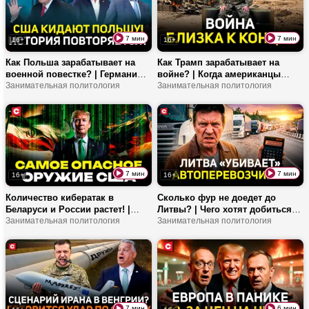
7 мин
7 мин
16+
16+
Как Польша зарабатывает на
Как Трамп зарабатывает на
военной повестке? | Германия
войне? | Когда американцы
может стать центром НАТО? |
Занимательная политология
выйдут из конфликта? | Про
Занимательная политология
Как измениться мир из-за цен
цены на нефть и
на нефть?
использование ИИ на боевом
поле
7 мин
7 мин
16+
16+
Количество кибератак в
Сколько фур не доедет до
Беларуси и России растет! |
Литвы? | Чего хотят добиться
Взломать могут любое
Занимательная политология
перевозчики? | Передел рынка
Занимательная политология
устройство? | Почему
грузоперевозчиков – кто
украинские спецслужбы
банкрот?
закрывают глаза на
мошенников?
7 мин
6 мин