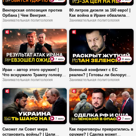
16+
16+
Венгерская оппозиция против
80 литров дизеля за 160 евро! |
Орбана | Чем Венгрия
Как война в Иране обвалила
отличается от других стран ЕС?
Занимательная политология
мировой рынок нефти? |
Занимательная политология
| Какой реальный путь к миру?
Почему Россия не поможет
Европе?
7 мин
8 мин
16+
16+
Иран – автор этого оружия! |
Военный конфликт с ЕС
Что вскружило Трампу голову?
реален? | Готовы ли белорусы
| За что воюет Израиль?
Занимательная политология
защищать родину? | Что
Занимательная политология
скрывает Вильнюс?
7 мин
7 мин
16+
16+
Сможет ли Совет мира
Как переговоры превратились в
остановить войны? | Цели
оружие? | Сделка может