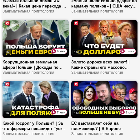
«Самый большой обман XXI
«Новый налог сильно ударит по
века!» | Какая цена перехода на
карману поляков» | США несут
«зеленую» экономику? | Как
Занимательная политология
Польшу на заклание | Варшава
Занимательная политология
хочет переизбраться
может избежать дефолта?
правительство Туска?
6 мин
8 мин
16+
16+
Коррупционная земельная
Золото дороже всех валют! |
афера Польши | Доходы по
Какие страны его массово
2000% на госзаказах | Кто
Занимательная политология
скупают? | Почему заморозили
Занимательная политология
зарабатывает на европейских
российские активы в Европе?
фондах?
7 мин
8 мин
16+
16+
Какой госдолг у Польши? | За
ЕС выставляет себя на
что фермеры ненавидят Туска?
посмешище? | В Европе
| Какую задачу перед польским
Занимательная политология
голосуют за кота в мешке? |
Занимательная политология
лидером поставил Брюссель?
Почему европолитики взялись