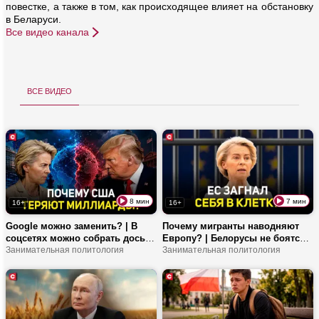
повестке, а также в том, как происходящее влияет на обстановку
в Беларуси.
Все видео канала
все видео
8 мин
7 мин
16+
16+
Google можно заменить? | В
Почему мигранты наводняют
соцсетях можно собрать досье
Европу? | Белорусы не боятся
на человека? | Как ЕС шпионит
Занимательная политология
санкций ЕС? | Уран, нефть и
Занимательная политология
за сотрудниками?
алмазы не стоят спокойствия
граждан!