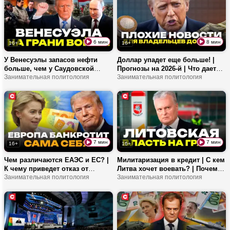
6 мин
8 мин
16+
16+
У Венесуэлы запасов нефти
Доллар упадет еще больше! |
больше, чем у Саудовской
Прогнозы на 2026-й | Что дает
Аравии | Как ее добывать в
Занимательная политология
Беларуси снятие американских
Занимательная политология
условиях нестабильности? |
санкций?
Какой ящик Пандоры открыл
Трамп?
7 мин
7 мин
16+
16+
Чем различаются ЕАЭС и ЕС? |
Милитаризация в кредит | С кем
К чему приведет отказ от
Литва хочет воевать? | Почему
российского газа? | Кто
Занимательная политология
вильнюсские политики не хотят
Занимательная политология
принимает решения в Европе?
слышать простых литовцев?