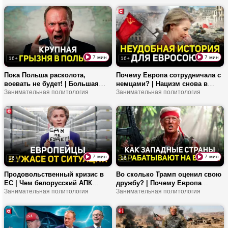
страна зарабатывает на
возраст? | Чем недовольны
реэкспорте?
поляки?
7 мин
7 мин
16+
16+
Пока Польша расколота,
Почему Европа сотрудничала с
воевать не будет! | Большая
немцами? | Нацизм снова в
реформа Туску не нужна? |
Занимательная политология
моде? | Зачем Западу война с
Занимательная политология
Польша может рассчитаться с
памятниками?
ЕС?
7 мин
7 мин
16+
16+
Продовольственный кризис в
Во сколько Трамп оценил свою
ЕС | Чем белорусский АПК
дружбу? | Почему Европа
отличается от европейского? |
Занимательная политология
готовится к войне? | Как
Занимательная политология
Кому выгодно соглашение с
обеспечивается безопасность
МЕРКОСУР?
Беларуси?