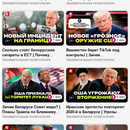
Трампа по Европе | Как Запад
Занимательная политология
совершиться без Киева и ЕС? |
Занимательная политология
планирует заблокировать
Что важно сейчас для Трампа?
Калининград?
7 мин
7 мин
16+
16+
Сколько стоят белорусские
Вашингтон берет TikTok под
сигареты в ЕС? | Почему
контроль! | Зачем
контрабанда годами идет через
Занимательная политология
республиканцам цифровое
Занимательная политология
Литву? | Граница будет
оружие? | Кто следующий в
закрыта?
инфоатаке?
7 мин
6 мин
16+
16+
Зачем Беларуси Совет мира? |
Иранские протесты повторяют
Планы Трампа по Ближнему
2020-й в Беларуси | Угрозы
Востоку и первый съезд
Занимательная политология
Трампа и реакция СМИ | Зачем
Занимательная политология
организации
Запад раскачивает страну?