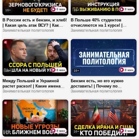
6 мин
8 мин
16+
16+
В России есть и бензин, и хлеб!
В Польше 40% студентов
| Какая цель атак ВСУ? | Как
отчисляются на 1 курсе! |
США разваливают ЕС?
Занимательная политология
Сколько заплатит пан за работу
Занимательная политология
белорусу? | Почему из ЕС
убегает промышленный
капитал?
8 мин
8 мин
16+
16+
Между Польшей и Украиной
Бензин есть, но его нужно
растет раскол! | Какие имена
доставить! | Почему по
внесут в украинский
Занимательная политология
Крымскому мосту топливо
Занимательная политология
национальный пантеон? | Как
больше не возят? | На чем
националисты становятся
зарабатывает Зеленский?
героями?
8 мин
8 мин
16+
16+