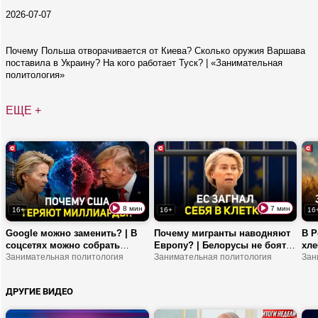
2026-07-07
Почему Польша отворачивается от Киева? Сколько оружия Варшава
поставила в Украину? На кого работает Туск? | «Занимательная
политология»
ЕЩЕ +
8 мин
7 мин
16+
16+
16
Google можно заменить? | В
Почему мигранты наводняют
В Р
соцсетях можно собрать
Европу? | Белорусы не боятся
хле
досье на человека? | Как ЕС
Занимательная политология
санкций ЕС? | Уран, нефть и
Занимательная политология
Как
Зан
шпионит за сотрудниками?
алмазы не стоят спокойствия
граждан!
ДРУГИЕ ВИДЕО