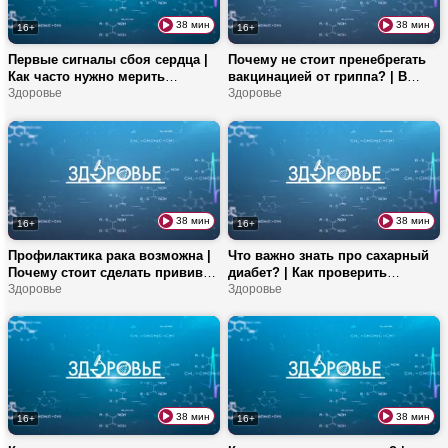
38 мин
38 мин
16+
16+
Первые сигналы сбоя сердца |
Почему не стоит пренебрегать
Как часто нужно мерить
вакцинацией от гриппа? | В
давление? | Какие блюда
Здоровье
каких продуктах содержится
Здоровье
реально восполняют витамины
йод? | Как распознать синусит?
группы B?
38 мин
38 мин
16+
16+
Профилактика рака возможна |
Что важно знать про сахарный
Почему стоит сделать прививку
диабет? | Как проверить
от ВПЧ? | Из чего состоит
Здоровье
уровень сахара в домашних
Здоровье
рацион здорового мужчины?
условиях? | Как клюква влияет
на зубы?
38 мин
38 мин
16+
16+