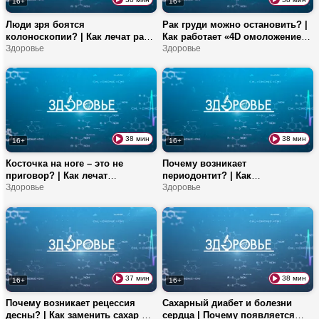
16+
16+
Люди зря боятся
Рак груди можно остановить? |
колоноскопии? | Как лечат рак
Как работает «4D омоложение»?
толстой кишки в Беларуси? |
Здоровье
| Ваниль помогает худеть?
Здоровье
Правила питания при болезнях
печени и желчного пузыря
38 мин
38 мин
16+
16+
Косточка на ноге – это не
Почему возникает
приговор? | Как лечат
периодонтит? | Как
плоскостопие? | Кому подойдет
Здоровье
восстановиться после
Здоровье
радиочастотный лифтинг лица?
бронхита? | Когда лучше есть
творог – утром или вечером?
37 мин
38 мин
16+
16+
Почему возникает рецессия
Сахарный диабет и болезни
десны? | Как заменить сахар в
сердца | Почему появляется