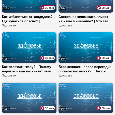
38 мин
38 мин
16+
16+
Как избавиться от кандидоза? |
Состояние кишечника влияет
Где купаться опасно? |
на наше мышление? | Что такое
Фруктоза или глюкоза: что
Здоровье
пробиотики и пребиотики? |
Здоровье
полезнее?
Насколько опасен гепатит?
37 мин
38 мин
16+
16+
Как пережить жару? | Почему
Беременность после пересадки
варикоз чаще возникает летом?
органов возможна? | Плюсы
| Польза витамина А для
Здоровье
партнерских родов | Овощи на
Здоровье
организма
ночь есть можно?
38 мин
38 мин
16+
16+