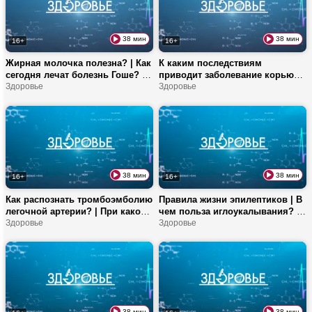
38 мин
38 мин
16+
16+
Жирная молочка полезна? | Как
К каким последствиям
сегодня лечат болезнь Гоше? |
приводит заболевание корью? |
Сколько овощей нужно есть
Здоровье
Как проходят
Здоровье
ежедневно?
микробиологические
исследования? | Какой вид
капусты полезнее?
38 мин
38 мин
16+
16+
Как распознать тромбоэмболию
Правила жизни эпилептиков | В
легочной артерии? | При какой
чем польза иглоукалывания? |
операции у человека нет
Здоровье
Сколько можно съесть орехов
Здоровье
кровоснабжения? | Питание
за раз?
женщин при менопаузе
38 мин
38 мин