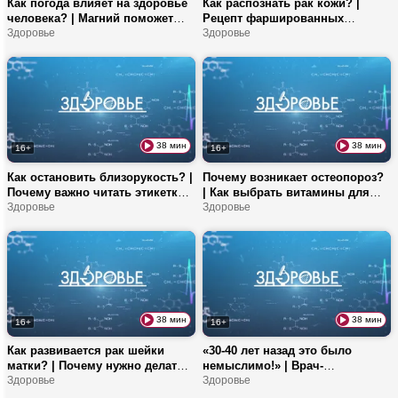
Как погода влияет на здоровье
Как распознать рак кожи? |
человека? | Магний поможет
Рецепт фаршированных
при депрессии? | Заниматься
Здоровье
кабачков с чечевицей | Есть ль
Здоровье
боксом полезно?
эффект от SPF? | «Паспорт
здоровья» для белорусов
38 мин
38 мин
16+
16+
Как остановить близорукость? |
Почему возникает остеопороз?
Почему важно читать этикетки
| Как выбрать витамины для
продуктов? | Стоит ли бояться
Здоровье
костей? | Лучшие блюда из
Здоровье
аллергенов?
свеклы | Как изготавливают
элайнеры?
38 мин
38 мин
16+
16+
Как развивается рак шейки
«30-40 лет назад это было
матки? | Почему нужно делать
немыслимо!» | Врач-
прививку от ВПЧ? | Какая
Здоровье
офтальмолог про заболевания
Здоровье
суточная норма кальция?
сетчатки, хирургические