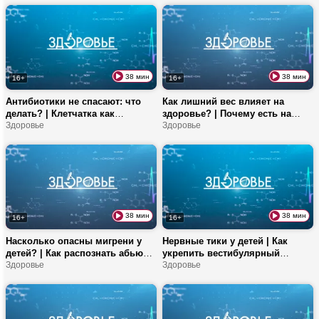
операции, гипертонию и
ухудшение зрения
38 мин
38 мин
16+
16+
Антибиотики не спасают: что
Как лишний вес влияет на
делать? | Клетчатка как
здоровье? | Почему есть на
лекарство от инфаркта |
Здоровье
ночь вредно? | Чем опасны
Здоровье
Простая зарядка против
трансжиры? | Все про
офисных болячек
биохимический анализ крови
38 мин
38 мин
16+
16+
Насколько опасны мигрени у
Нервные тики у детей | Как
детей? | Как распознать абьюз в
укрепить вестибулярный
отношениях? | Какие продукты
Здоровье
аппарат? | Как часто нужно есть
Здоровье
богаты клетчаткой?
рыбу?