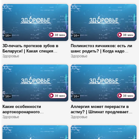
Какие продукты влияют на
отличается от греческого? | Из-
уровень тестостерона?
за чего возникает апноэ?
38 мин
38 мин
16+
16+
3D-печать протезов зубов в
Поликистоз яичников: есть ли
Беларуси! | Какая специя
шанс родить? | Когда надо
замедляет процессы старения?
Здоровье
срочно идти к гинекологу? |
Здоровье
| Что может заменить
Норма белка в день
мезотерапию?
38 мин
38 мин
16+
16+
Какие особенности
Аллергия может перерасти в
аортокоронарного
астму? | Шпинат продлевает
шунтирования? | Как не
Здоровье
молодость? | Что делать при
Здоровье
допустить атеросклероза? | Топ
укусе клеща?
продуктов для здоровья почек