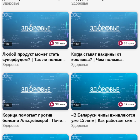
десертах? | Новые технологии в
Здоровье
тяга к сладкому? | Чем вредны
Здоровье
замене коленного сустава
газированные напитки?
38 мин
38 мин
16+
16+
Любой продукт может стать
Когда ставят вакцины от
суперфудом? | Так ли полезно
коклюша? | Чем полезна
авокадо? | Послеродовая
Здоровье
минералка? | Рецепт
Здоровье
депрессия и консультация
приготовления филе рыбы без
невролога для новорожденных
соли
38 мин
39 мин
16+
16+
Корица помогает против
«В Беларуси чипы вживляются
болезни Альцгеймера! | Почему
уже 15 лет» | Как работает сила
важно прививаться от гриппа? |
Здоровье
мысли? | Почему от голода
Здоровье
Профилактика вирусных
можно потерять сознание? |
заболеваний
Разгрузочные диеты после