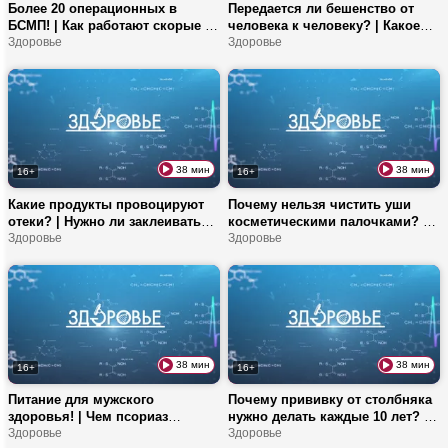
Более 20 операционных в
Передается ли бешенство от
БСМП! | Как работают скорые в
человека к человеку? | Какое
Беларуси? | Рецепты полезных
Здоровье
мясо самое диетическое? |
Здоровье
овощных бутербродов
Готовим маринад для
шашлыка!
38 мин
38 мин
16+
16+
Какие продукты провоцируют
Почему нельзя чистить уши
отеки? | Нужно ли заклеивать
косметическими палочками? |
родинки, выходя на солнце? |
Здоровье
Как выбрать наушники, чтобы
Здоровье
Как правильно смывать SPF-
не навредить слуху? | Рецепт
крем?
приготовления рыбы с пользой
38 мин
38 мин
16+
16+
Питание для мужского
Почему прививку от столбняка
здоровья! | Чем псориаз
нужно делать каждые 10 лет? |
отличается от дерматита? |
Здоровье
Чем обычный йогурт
Здоровье