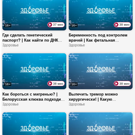
праздников
37 мин
38 мин
16+
16+
Где сделать генетический
Беременность под контролем
паспорт? | Как найти по ДНК
врачей | Как фетальная
будущего чемпиона? | Плюсы
Здоровье
хирургия борется за ребенка? |
Здоровье
ароматерапии и факты о
Что обязана знать каждая
цитрусовых
женщина?
38 мин
38 мин
16+
16+
Как бороться с мигренью? |
Вылечить тремор можно
Белорусская клюква подходит
хирургически! | Какую
для лечения цистита? |
Здоровье
операцию проводят в
Здоровье
Победить похмелье можно?
Беларуси? | Рецепты блюд с
консервированными овощами