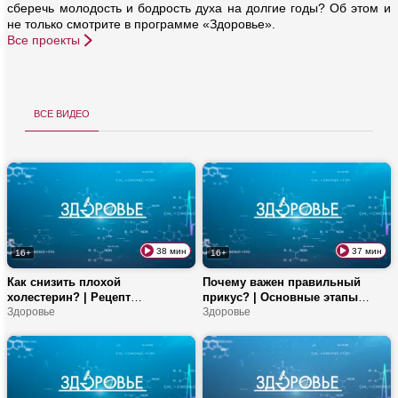
сберечь молодость и бодрость духа на долгие годы? Об этом и
не только смотрите в программе «Здоровье».
Все проекты
все видео
38 мин
37 мин
16+
16+
Как снизить плохой
Почему важен правильный
холестерин? | Рецепт
прикус? | Основные этапы
идеального ужина | Как
Здоровье
челюстно-лицевой хирургии |
Здоровье
работают статины?
Рецепт десерта с кардамоном