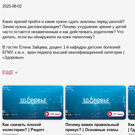
2025-08-02
Каких врачей пройти и какие нужно сдать анализы перед школой?
Зачем нужна диспансеризация? Почему ухудшение зрения у детей
часто остается незамеченным и как действовать родителям? Что
делать, если вы обнаружили на коже папиллому?
В гостях Елена Зайцева, доцент 1-й кафедры детских болезней
БГМУ, к.м.н., врач-педиатр высшей квалификационной категории |
«Здоровье»
ЕЩЕ +
38 мин
37 мин
16+
16+
16
Как снизить плохой
Почему важен правильный
Как
холестерин? | Рецепт
прикус? | Основные этапы
| Г
идеального ужина | Как
Здоровье
челюстно-лицевой хирургии |
Здоровье
Фру
Здо