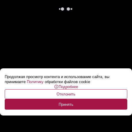
Продолжая просмотр контента и использование сайта, вы
74-летний белорус построил хот-род мечты!
принимаете
Политику
обработки файлов cookie
Подробнее
// Авто из углепластика с двигателем от
Отклонить
«Волги»
...
Принять