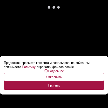
Продолжая просмотр контента и использование сайта, вы
Александр Овечкин повторил рекорд Уэйна
принимаете
Политику
обработки файлов cookie
Подробнее
Гретцки
...
Отклонить
Принять