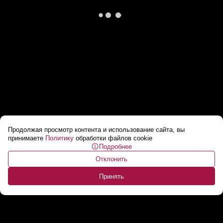
Продолжая просмотр контента и использование сайта, вы
Английский становится в Украине
принимаете
Политику
обработки файлов cookie
Подробнее
сверхгосударственным языком.
...
Отклонить
Принять