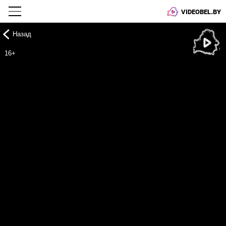
VIDEOBEL.BY
Назад
Онлайн ТВ
16+