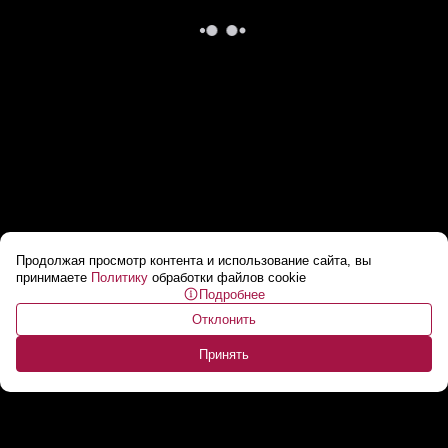
Продолжая просмотр контента и использование сайта, вы
Бабушка Уиткоффа родилась в Гродно! //
принимаете
Политику
обработки файлов cookie
Подробнее
Вот что нашли в архивах Беларуси
...
Отклонить
Принять