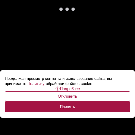
Продолжая просмотр контента и использование сайта, вы
Беларусь — самое популярное направление
принимаете
Политику
обработки файлов cookie
Подробнее
для отдыха на Новый год у россиян
...
Отклонить
Принять