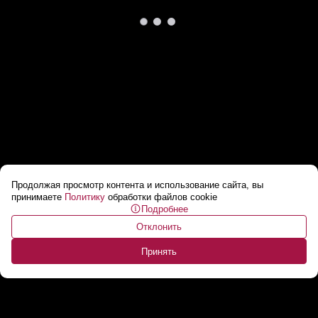
Продолжая просмотр контента и использование сайта, вы
Беларусь ждет «интересных» военных
принимаете
Политику
обработки файлов cookie
Подробнее
атташе
...
Отклонить
Принять