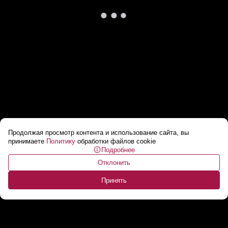
Продолжая просмотр контента и использование сайта, вы
Что на обратной стороне креста
принимаете
Политику
обработки файлов cookie
Подробнее
Евфросинии Полоцкой? // «Очень важное
Отклонить
заклинание!»
...
Принять