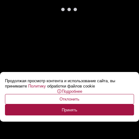
Продолжая просмотр контента и использование сайта, вы
«Давайте говорить правду!» // Про темпы
принимаете
Политику
обработки файлов cookie
Подробнее
продвижения армии РФ в Украине
...
Отклонить
Принять