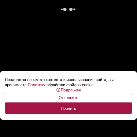
Продолжая просмотр контента и использование сайта, вы
Дизайнер из Беларуси попала на Неделю
принимаете
Политику
обработки файлов cookie
Подробнее
моды в Париже! // «Нас останавливали и
Отклонить
аплодировали!»
...
Принять