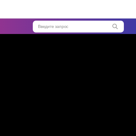
США
А
Введите запрос
к
...