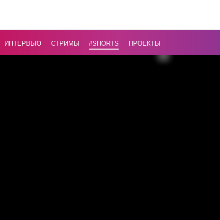
значит!» //
Жителя 
ПОКОРИЛ
ИНТЕРВЬЮ
СТРИМЫ
#Shorts
ПРОЕКТЫ
красота
белорусо
Назад
16+