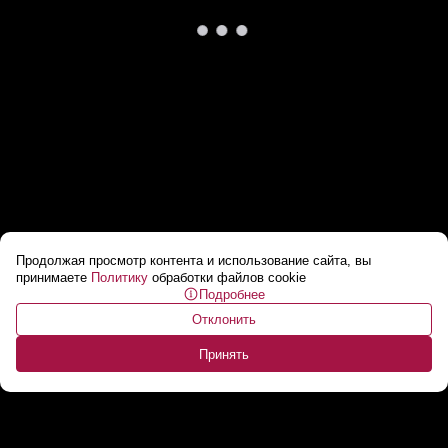
Продолжая просмотр контента и использование сайта, вы
Дрон-камикадзе из Украины прибило к
принимаете
Политику
обработки файлов cookie
Подробнее
берегам Греции! // Что известно?
...
Отклонить
Принять