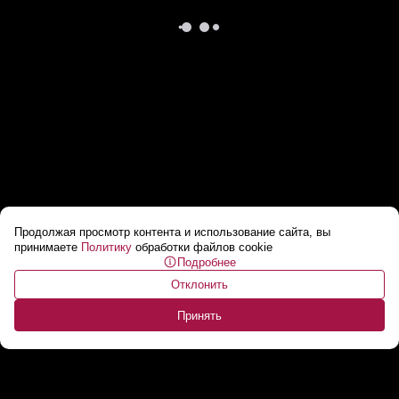
Продолжая просмотр контента и использование сайта, вы
Эксперт из ЕС: Евросоюз стал заложником
принимаете
Политику
обработки файлов cookie
Подробнее
США!
...
Отклонить
Принять