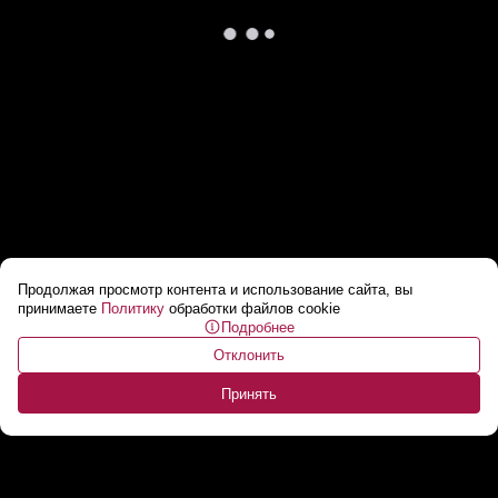
Продолжая просмотр контента и использование сайта, вы
Эммануэль Макрон получил пощечину от
принимаете
Политику
обработки файлов cookie
Подробнее
жены во время визита во Вьетнам
...
Отклонить
Принять