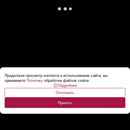
Продолжая просмотр контента и использование сайта, вы
ЕС израсходовал весь газ, закачанный в
принимаете
Политику
обработки файлов cookie
Подробнее
хранилища к зиме
...
Отклонить
Принять