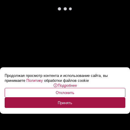
Продолжая просмотр контента и использование сайта, вы
«Это не тот путь!»: Лукашенко готов НЕ
принимаете
Политику
обработки файлов cookie
Подробнее
ТОЛЬКО торговать с Индонезией!
...
Отклонить
Принять