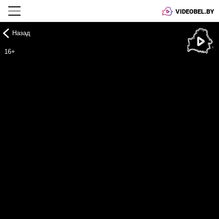
VIDEOBEL.BY
Назад
Онлайн ТВ
16+