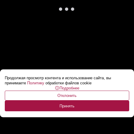
Продолжая просмотр контента и использование сайта, вы
«Это ОН увел Америку от прямого
принимаете
Политику
обработки файлов cookie
Подробнее
столкновения с СССР!»
...
Отклонить
Принять