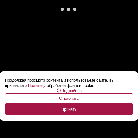
Продолжая просмотр контента и использование сайта, вы
Европа возвращается к Гитлеру? //
принимаете
Политику
обработки файлов cookie
Подробнее
«Поэтому Беларусь и Россию считают
Отклонить
ВРАГОМ!»
...
Принять