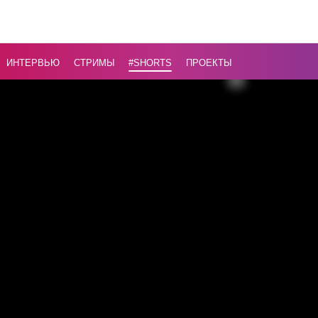
достигну
107%
ВВП
...
ИНТЕРВЬЮ
СТРИМЫ
#Shorts
ПРОЕКТЫ
Назад
16+