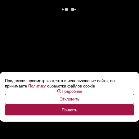
Продолжая просмотр контента и использование сайта, вы
Грозы, ливни и сильный ветер до 27-ми
принимаете
Политику
обработки файлов cookie
Подробнее
метров: в Беларуси снова непогода
...
Отклонить
Принять