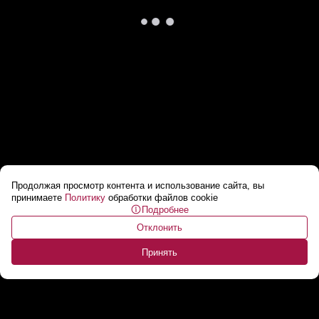
Продолжая просмотр контента и использование сайта, вы
Хантавирус стремительно
принимаете
Политику
обработки файлов cookie
Подробнее
распространяется: новые случаи в США и
Отклонить
Франции
...
Принять