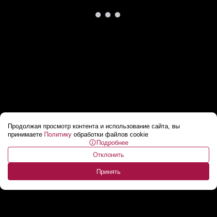
Продолжая просмотр контента и использование сайта, вы
Харрис официально утверждена
принимаете
Политику
обработки файлов cookie
Подробнее
кандидатом в президенты США
...
Отклонить
Принять