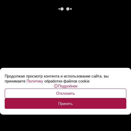
Продолжая просмотр контента и использование сайта, вы
Инцидент в Домодедово. У лайнера,
принимаете
Политику
обработки файлов cookie
Подробнее
летевшего в Таиланд, загорелся двигатель
...
Отклонить
Принять