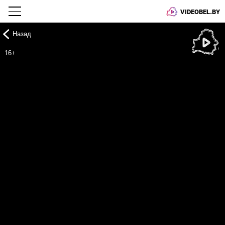
VIDEOBEL.BY
Назад
Онлайн ТВ
16+