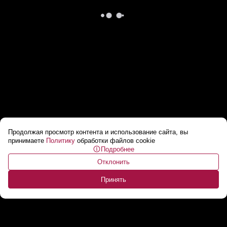
Продолжая просмотр контента и использование сайта, вы
Иран выразил готовность вывезти
принимаете
Политику
обработки файлов cookie
Подробнее
высокообогащенный уран при одном
Отклонить
условии
...
Принять