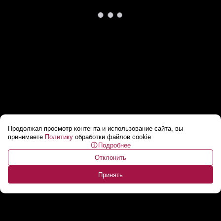
Продолжая просмотр контента и использование сайта, вы
Испания в огненном плену: крупнейшие
принимаете
Политику
обработки файлов cookie
Подробнее
пожары в истории!
...
Отклонить
Принять