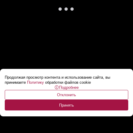
Продолжая просмотр контента и использование сайта, вы
Как обнаружить рак НА РАННИХ СРОКАХ? //
принимаете
Политику
обработки файлов cookie
Подробнее
«На миллиметры счет идет!»
...
Отклонить
Принять