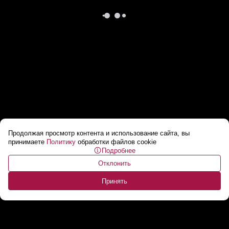
Продолжая просмотр контента и использование сайта, вы
Как Си Цзиньпин встречал Путина? // Залпы
принимаете
Политику
обработки файлов cookie
Подробнее
пушек, оркестр и гимн России в Пекине!
...
Отклонить
Принять