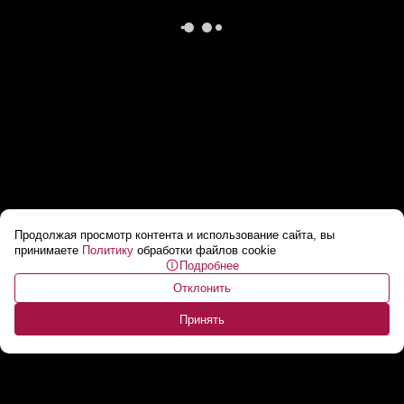
Продолжая просмотр контента и использование сайта, вы
Кедми: Все варианты провалов Украина
принимаете
Политику
обработки файлов cookie
Подробнее
получила! Людские и репутационные
Отклонить
потери!
...
Принять