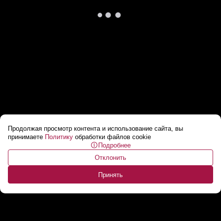
Продолжая просмотр контента и использование сайта, вы
Когда увидела съемочную площадку шоу
принимаете
Политику
обработки файлов cookie
Подробнее
«Герои»
...
Отклонить
Принять