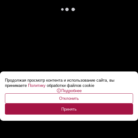
Продолжая просмотр контента и использование сайта, вы
Лавров: Кто-то отказался даже там
принимаете
Политику
обработки файлов cookie
Подробнее
появиться! // Реакция Запада на удар ВСУ по
Отклонить
Старобельску
...
Принять