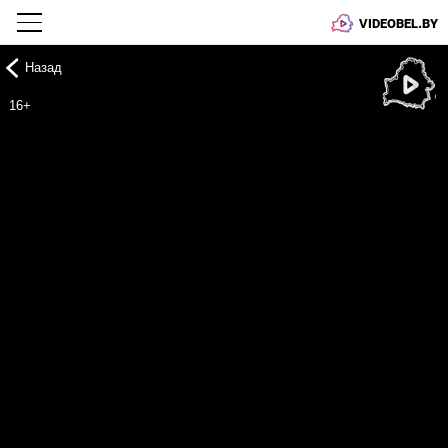
VIDEOBEL.BY
Назад
Онлайн ТВ
16+