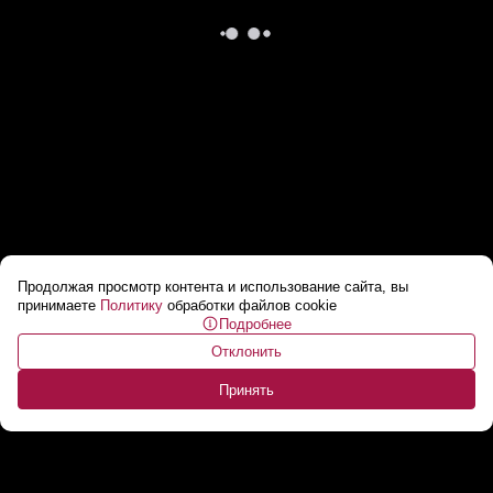
Продолжая просмотр контента и использование сайта, вы
Лидер Ганы пригласил Лукашенко к себе
принимаете
Политику
обработки файлов cookie
Подробнее
домой! // «Будет о чем там поговорить!»
...
Отклонить
Принять