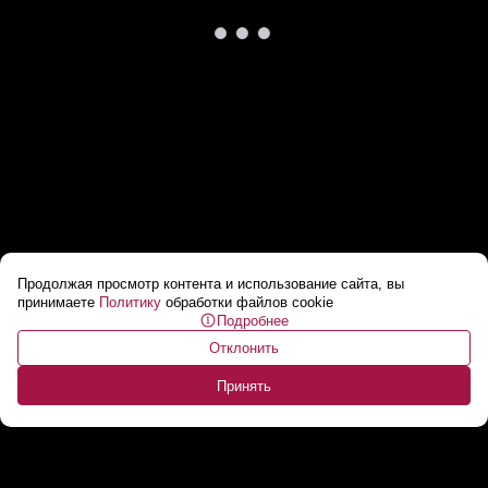
Продолжая просмотр контента и использование сайта, вы
Лидские пограничники задержали двух
принимаете
Политику
обработки файлов cookie
Подробнее
белорусов с коптерами
...
Отклонить
Принять