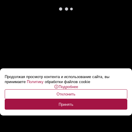
Продолжая просмотр контента и использование сайта, вы
Литва начала изъятие частных земель под
принимаете
Политику
обработки файлов cookie
Подробнее
строительство военного полигона
...
Отклонить
Принять