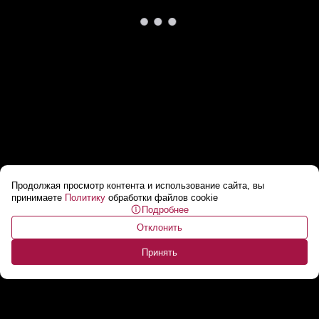
Продолжая просмотр контента и использование сайта, вы
Литва установила «зубы дракона» на
принимаете
Политику
обработки файлов cookie
Подробнее
границе с Беларусью
...
Отклонить
Принять