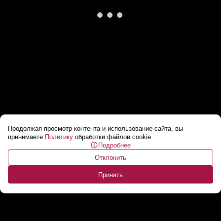
Продолжая просмотр контента и использование сайта, вы
Лукашенко: Американцы крутые, как и
принимаете
Политику
обработки файлов cookie
Подробнее
Дональд! // Про Америку и Китай
...
Отклонить
Принять