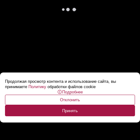
Продолжая просмотр контента и использование сайта, вы
Лукашенко: Американцы не дураки // “Они
принимаете
Политику
обработки файлов cookie
Подробнее
любят повоевать чужими руками”
...
Отклонить
Принять