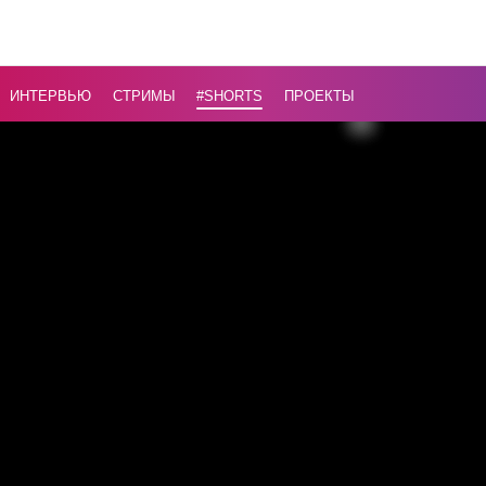
// Необы
подарок 
Президен
ИНТЕРВЬЮ
СТРИМЫ
#Shorts
ПРОЕКТЫ
Назад
16+