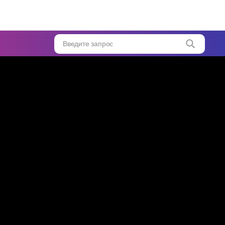
чный
для
та!
...
Введите запрос